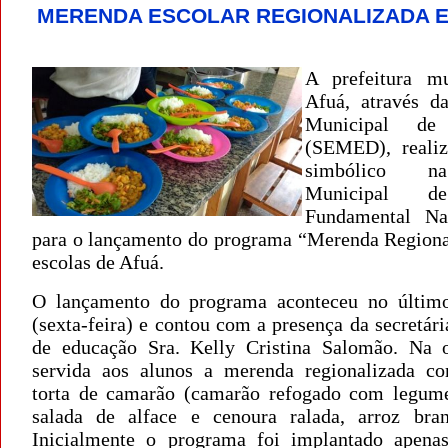
MERENDA ESCOLAR REGIONALIZADA 
A prefeitura mu
Afuá, através da
Municipal de
(SEMED), reali
simbólico n
Municipal d
Fundamental Na
para o lançamento do programa “Merenda Regiona
escolas de Afuá.
O lançamento do programa aconteceu no último
(sexta-feira) e contou com a presença da secretár
de educação Sra. Kelly Cristina Salomão. Na o
servida aos alunos a merenda regionalizada c
torta de camarão (camarão refogado com legume
salada de alface e cenoura ralada, arroz bra
Inicialmente o programa foi implantado apena