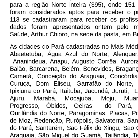
para a região Norte inteira (395), onde 151 
foram considerados aptos para receber o 
113 se cadastraram para receber os profiss
dados foram apresentados ontem pelo mi
Saúde, Arthur Chioro, na sede da pasta, em Br
As cidades do Pará cadastradas no Mais Méd
Abaetetuba, Água Azul do Norte, Alenquer,
Ananindeua, Anapu, Augusto Corrêa, Auror
Baião, Barcarena, Belém, Benevides, Braganç
Cametá, Conceição do Araguaia, Concórdi
Curuçá, Dom Eliseu, Garrafão do Norte, 
Ipixiuna do Pará, Itaituba, Jacundá, Juruti, 
Ajuru, Marabá, Mocajuba, Moju, Mua
Progresso, Óbidos, Oeiras do Pará, O
Ourilândia do Norte, Paragominas, Placas, Po
de Moz, Redenção, Rurópolis, Salvaterra, San
do Pará, Santarém, São Félix do Xingu, São 
Araguaia, São Miguel do Guamá, Tailândia, Te