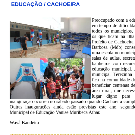
EDUCAÇÃO / CACHOEIRA
Preocupado com a ed
em tempo de dificulda
todos os municípios, 
os que ficam na Ilh
Prefeito de Cachoeira
Barbosa (Mdb) conse
uma escola no municíp
salas de aulas, secret
banheiros com recurs
educação municipal.
municipal Terezinha
fica na comunidade de
beneficiar centenas d
área rural, que nece
lugar digno para 
inauguração ocorreu no sábado passado quando Cachoeira compl
Outras inaugurações ainda estão previstas este ano, segund
Municipal de Educação Vanise Muribeca Athar.
Wavá Bandeira