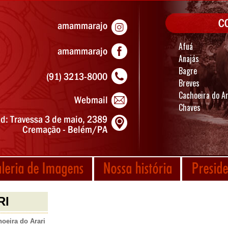
Afuá
Anajás
Bagre
Breves
Cachoeira do Ar
Chaves
RI
oeira do Arari