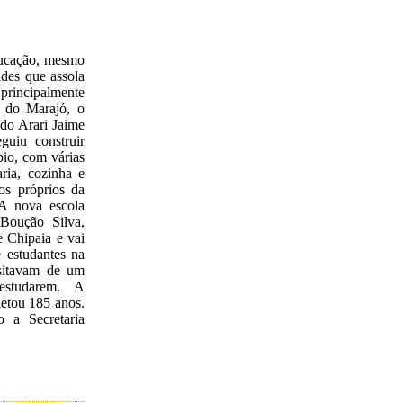
ucação, mesmo
des que assola
principalmente
a do Marajó, o
 do Arari Jaime
guiu construir
io, com várias
aria, cozinha e
os próprios da
 A nova escola
 Boução Silva,
 Chipaia e vai
e estudantes na
ssitavam de um
estudarem. A
etou 185 anos.
o a Secretaria