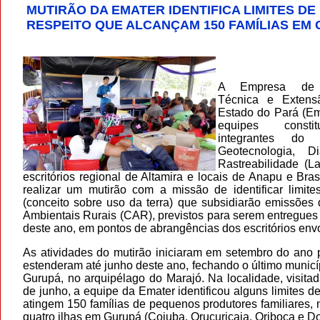
MUTIRÃO DA EMATER IDENTIFICA LIMITES DE
RESPEITO QUE ALCANÇAM 150 FAMÍLIAS EM
A Empresa de A
Técnica e Extens
Estado do Pará (Em
equipes consti
integrantes do
Geotecnologia, D
Rastreabilidade (L
escritórios regional de Altamira e locais de Anapu e Bras
realizar um mutirão com a missão de identificar limite
(conceito sobre uso da terra) que subsidiarão emissões
Ambientais Rurais (CAR), previstos para serem entregues
deste ano, em pontos de abrangências dos escritórios envo
As atividades do mutirão iniciaram em setembro do ano
estenderam até junho deste ano, fechando o último municí
Gurupá, no arquipélago do Marajó. Na localidade, visita
de junho, a equipe da Emater identificou alguns limites d
atingem 150 famílias de pequenos produtores familiares,
quatro ilhas em Gurupá (Cojuba, Orucuricaia, Oriboca e D