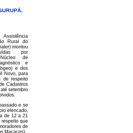
 GURUPÁ.
ssistência
ão Rural do
ater) montou
tuídas por
 Núcleo de
iagnóstico e
abgeo) e dos
il Novo, para
s de respeito
 de Cadastros
 até setembro
lvidos.
 passado e se
pio elencado,
da de 12 a 21
e respeito que
 moradores de
os Macacos).