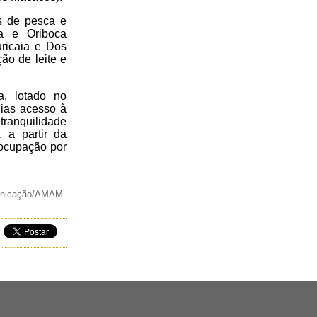
es de pesca e
a e Oriboca
ricaia e Dos
ão de leite e
a, lotado no
lias acesso à
tranquilidade
 a partir da
 ocupação por
nicação/AMAM