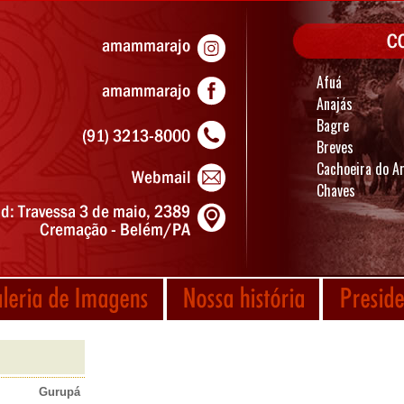
Afuá
Anajás
Bagre
Breves
Cachoeira do Ar
Chaves
Gurupá