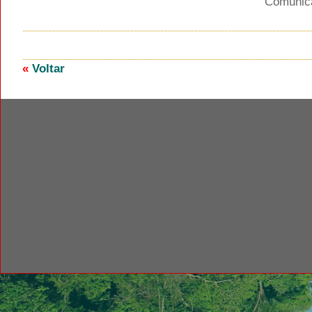
Comuni
«
Voltar