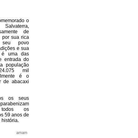
comemorado o
Salvaterra,
samente de
 por sua rica
, seu povo
adições e sua
ra é uma das
de entrada do
ma população
4.075 mil
almente é o
or de abacaxi
s os seus
arabenizam
 todos os
os 59 anos de
história.
amam