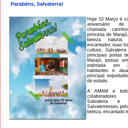
Parabéns, Salvaterra!
Hoje 10 Março é 
aniversário de 
chamada carinho
princesa do Marajó,
beleza natural
encantador, suas tr
cultura, Salvater
principais portas 
Marajó, possui u
estimada em 2
habitantes e atu
principal exportad
do estado.
A AMAM e todo
colaboradores p
Salvaterra e
Salvaterrenses, pel
beleza, encantado e 