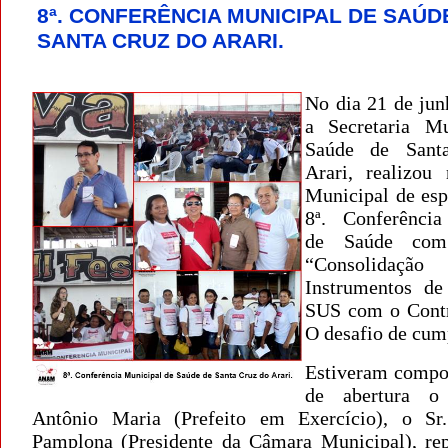
8ª. CONFERÊNCIA MUNICIPAL DE SAÚD
SANTA CRUZ DO ARARI.
No dia 21 de jun
a Secretaria Mu
Saúde de Sant
Arari, realizou
Municipal de esp
8ª. Conferência
de Saúde com
“Consolida
Instrumentos de
SUS com o Contr
O desafio de cump
Estiveram compo
de abertura o
Antônio Maria (Prefeito em Exercício), o Sr.
Pamplona (Presidente da Câmara Municipal), rep