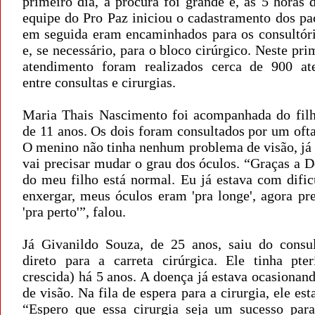
primeiro dia, a procura foi grande e, às 5 horas
equipe do Pro Paz iniciou o cadastramento dos pa
em seguida eram encaminhados para os consultór
e, se necessário, para o bloco cirúrgico. Neste pri
atendimento foram realizados cerca de 900 at
entre consultas e cirurgias.
Maria Thais Nascimento foi acompanhada do fil
de 11 anos. Os dois foram consultados por um oft
O menino não tinha nenhum problema de visão, já
vai precisar mudar o grau dos óculos. “Graças a De
do meu filho está normal. Eu já estava com dific
enxergar, meus óculos eram 'pra longe', agora pr
'pra perto'”, falou.
Já Givanildo Souza, de 25 anos, saiu do consul
direto para a carreta cirúrgica. Ele tinha pter
crescida) há 5 anos. A doença já estava ocasiona
de visão. Na fila de espera para a cirurgia, ele est
“Espero que essa cirurgia seja um sucesso par