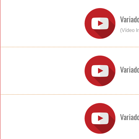
Variad
(Vídeo I
Variad
Variad